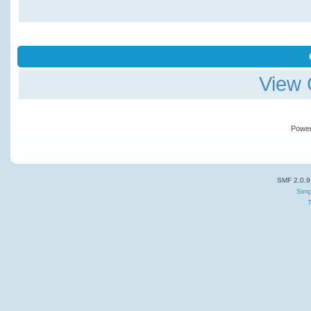
View 
Powe
SMF 2.0.9
Simp
T