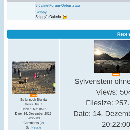
5-Jahre-Forum-Geburtstag
Skippy
Skippy's Galerie
Recen
Sylvenstein ohn
Views: 50
Es ist noch Bier da
Filesize: 257
Views: 6957
Filesize: 503.85kB
Date: 14. Dezem
Date: 14. Dezember 2015,
20:22:03
20:22:0
Comments (
0
)
By:
Nessie