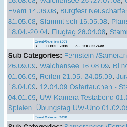
16.08.08
,
Walchensee 26./27.07.08
,
Event 14.06.08
,
Burgfest Neuscharfe
31.05.08
,
Stammtisch 16.05.08
,
Plan
18.04.-20.04
,
Flugtag 26.04.08
,
Stam
Event-Galerien 2009
Bilder unserer Events und Stammtische 2009
Sub Categories:
Fernstein-/Sameran
26.09.09
,
Walchensee 16.08.09
,
Blin
01.06.09
,
Reiten 21.05.-24.05.09
,
Jur
18.04.09
,
12.04.09 Ostertauchen - St
04.01.09
,
UW-Kamera Testabend 01.
Spielen
,
Übungstag UW-Uno 01.02.0
Event Galerien 2010
Sub Categories:
Sameranger-/Fernst