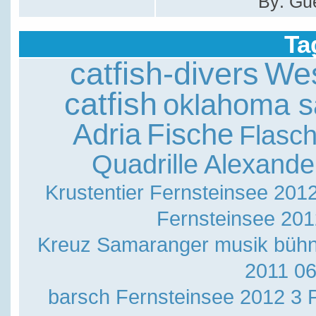
By: Gu
Ta
catfish-divers
Wes
catfish
oklahoma sa
Adria
Fische
Flasc
Quadrille
Alexande
Krustentier
Fernsteinsee 201
Fernsteinsee 201
Kreuz Samaranger
musik bühn
2011 0
barsch
Fernsteinsee 2012 3
P