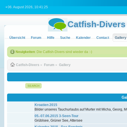
• 06. August 2026, 10:41:25
Catfish-Divers
Übersicht
Forum
Hilfe
Suche
Kalender
Contact
Gallery
Neuigkeiten
: Die Catfish-Divers sind wieder da :-)
Catfish-Divers
»
Forum
»
Gallery
SEARCH
Ga
Kroatien 2015
Bilder unseres Tauchurlaubs auf Murter mit Micha, Georg, Me
05.-07.06.2015 3-Seen-Tour
Grüblsee, Grüner See, Attersee
Kalender 2015 - Das Ergebnis