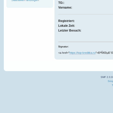
TG::
Vorname:
Registriert:
Lokale Zeit:
Letzter Besuch:
Signatur:
<a href="
https://top-kreditka.ru
">ÐºÑ€ÐµÐ´Ð
SMF 2.0.9
Simp
T