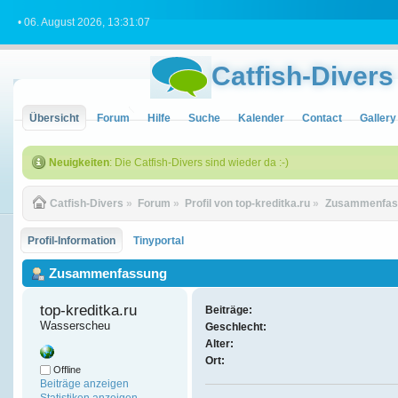
• 06. August 2026, 13:31:07
Catfish-Divers
Übersicht
Forum
Hilfe
Suche
Kalender
Contact
Gallery
Neuigkeiten
: Die Catfish-Divers sind wieder da :-)
Catfish-Divers
»
Forum
»
Profil von top-kreditka.ru
»
Zusammenfas
Profil-Information
Tinyportal
Zusammenfassung
top-kreditka.ru 
Beiträge:
Wasserscheu
Geschlecht:
Alter:
Ort:
Offline
Beiträge anzeigen
Statistiken anzeigen