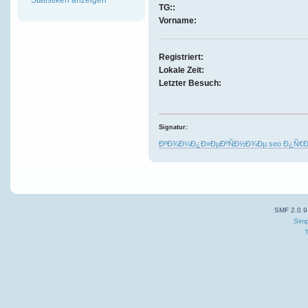
TG::
Vorname:
Registriert:
Lokale Zeit:
Letzter Besuch:
Signatur:
ÐºÐ¾Ð¼Ð¿Ð»ÐµÐºÑÐ½Ð¾Ðµ seo Ð¿Ñ€
SMF 2.0.9
Simp
T