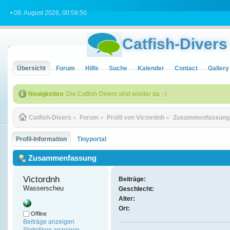
• 08. August 2026, 00:59:50
Catfish-Divers
Übersicht
Forum
Hilfe
Suche
Kalender
Contact
Gallery
Neuigkeiten
: Die Catfish-Divers sind wieder da :-)
Catfish-Divers
»
Forum
»
Profil von Victordnh
»
Zusammenfassung
Profil-Information
Tinyportal
Zusammenfassung
Victordnh 
Beiträge:
Wasserscheu
Geschlecht:
Alter:
Ort:
Offline
Beiträge anzeigen
Statistiken anzeigen