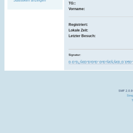
Statistiken anzeigen
TG::
Vorname:
Registriert:
Lokale Zeit:
Letzter Besuch:
Signatur:
Ð·Ð°Ð¿Ñ€Ð°Ð²ÐºÐ° ÐºÐ°Ñ€Ñ‚Ñ€Ð¸Ð´Ð¶Ð°
SMF 2.0.9
Simp
T