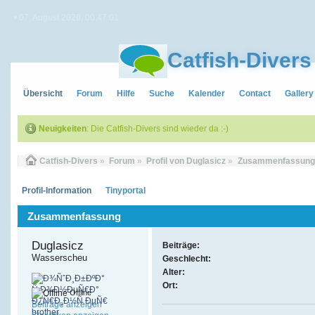
• 07. August 2026, 00:47:01
Catfish-Divers
Übersicht
Forum
Hilfe
Suche
Kalender
Contact
Gallery
Neuigkeiten
: Die Catfish-Divers sind wieder da :-)
Catfish-Divers
»
Forum
»
Profil von Duglasicz
»
Zusammenfassung
Profil-Information
Tinyportal
Zusammenfassung
Duglasicz 
Beiträge:
Wasserscheu
Geschlecht:
Alter:
Ort:
Offline
Beiträge anzeigen