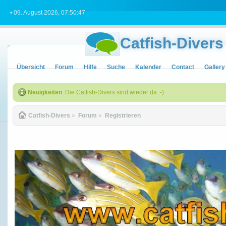
• 09. August 2026, 07:50:47
Catfish-Divers
Übersicht
Forum
Hilfe
Suche
Kalender
Contact
Gallery
Neuigkeiten
: Die Catfish-Divers sind wieder da :-)
Catfish-Divers
»
Forum
»
Registrieren