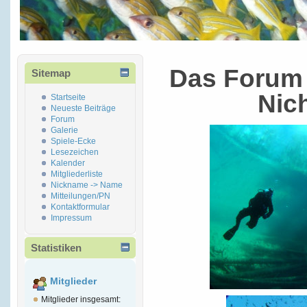
Das Forum 
Sitemap
Nic
Startseite
Neueste Beiträge
Forum
Galerie
Spiele-Ecke
Lesezeichen
Kalender
Mitgliederliste
Nickname -> Name
Mitteilungen/PN
Kontaktformular
Impressum
Statistiken
Mitglieder
Mitglieder insgesamt: