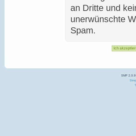
an Dritte und ke
unerwünschte W
Spam.
SMF 2.0.9
Simp
T