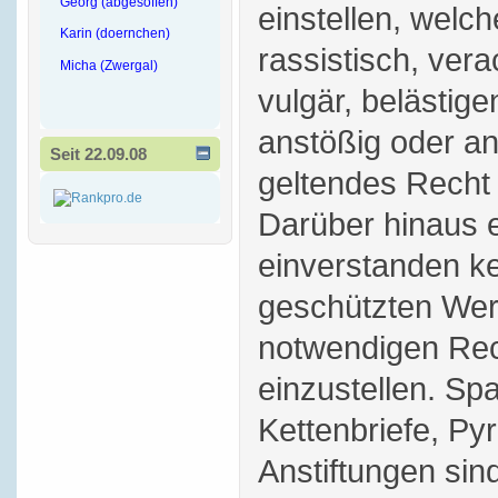
Georg (abgesoffen)
einstellen, welch
Karin (doernchen)
rassistisch, vera
Micha (Zwergal)
vulgär, belästige
anstößig oder a
Seit 22.09.08
geltendes Recht 
Darüber hinaus e
einverstanden ke
geschützten Wer
notwendigen Rec
einzustellen. S
Kettenbriefe, P
Anstiftungen sind