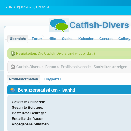
• 06. August 2026, 11:09:14
Catfish-Divers
Übersicht
Forum
Hilfe
Suche
Kalender
Contact
Gallery
Neuigkeiten
: Die Catfish-Divers sind wieder da :-)
Catfish-Divers
»
Forum
»
Profil von Ivanhti
»
Statistiken anzeigen
Profil-Information
Tinyportal
Benutzerstatistiken - Ivanhti
Gesamte Onlinezeit:
Gesamte Beiträge:
Gestartete Beiträge:
Erstellte Umfragen:
Abgegebene Stimmen: