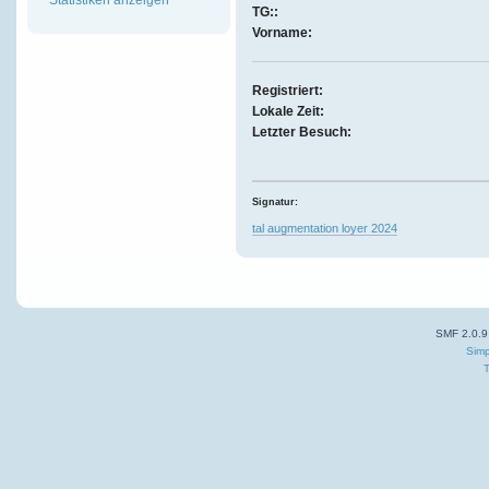
TG::
Vorname:
Registriert:
Lokale Zeit:
Letzter Besuch:
Signatur:
tal augmentation loyer 2024
SMF 2.0.9
Simp
T