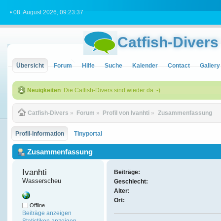
• 08. August 2026, 09:23:37
Catfish-Divers
Übersicht
Forum
Hilfe
Suche
Kalender
Contact
Gallery
Neuigkeiten
: Die Catfish-Divers sind wieder da :-)
Catfish-Divers
»
Forum
»
Profil von Ivanhti
»
Zusammenfassung
Profil-Information
Tinyportal
Zusammenfassung
Ivanhti 
Beiträge:
Wasserscheu
Geschlecht:
Alter:
Ort:
Offline
Beiträge anzeigen
Statistiken anzeigen