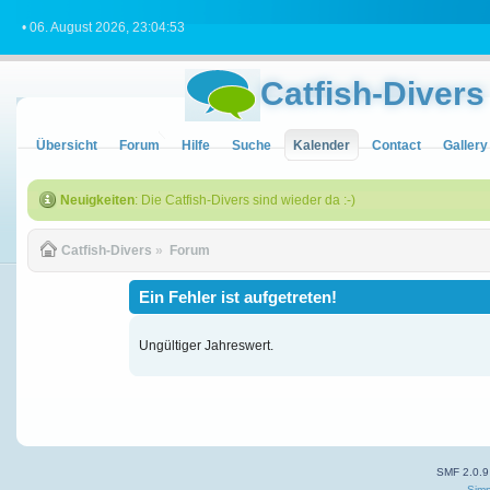
• 06. August 2026, 23:04:53
Catfish-Divers
Übersicht
Forum
Hilfe
Suche
Kalender
Contact
Gallery
Neuigkeiten
: Die Catfish-Divers sind wieder da :-)
Catfish-Divers
»
Forum
Ein Fehler ist aufgetreten!
Ungültiger Jahreswert.
SMF 2.0.9
Simp