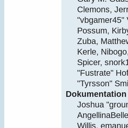
Clemons, Jer
"vbgamer45" V
Possum, Kirb
Zuba, Matthe
Kerle, Nibogo,
Spicer, snork
"Fustrate" Ho
"Tyrsson" Smi
Dokumentation
Joshua "grou
AngellinaBelle
Willis, eman