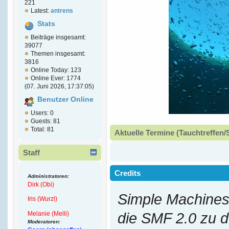
221
Latest:
antrens
Stats
Beiträge insgesamt:
39077
Themen insgesamt:
3816
Online Today: 123
Online Ever: 1774
(07. Juni 2026, 17:37:05)
Benutzer Online
Users: 0
Guests: 81
Total: 81
Aktuelle Termine (Tauchtreffen/
Staff
Credits
Administratoren:
Dirk (Obi)
Simple Machines
Iris (Wurzl)
Melanie (Melli)
die SMF 2.0 zu 
Moderatoren: