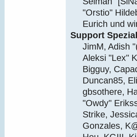
Selman "[SiN
"Orstio" Hild
Eurich und wi
Support Spezial
JimM, Adish "
Aleksi "Lex" K
Bigguy, Capa
Duncan85, Eli
gbsothere, Ha
"Owdy" Eriks
Strike, Jessic
Gonzales, K@
Hou, KGIII, Ki