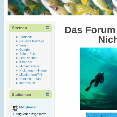
Das Forum 
Sitemap
Nic
Startseite
Neueste Beiträge
Forum
Galerie
Spiele-Ecke
Lesezeichen
Kalender
Mitgliederliste
Nickname -> Name
Mitteilungen/PN
Kontaktformular
Impressum
Statistiken
Mitglieder
Mitglieder insgesamt: