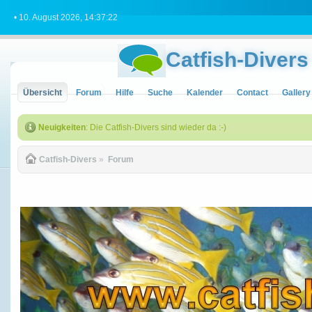
• 10. August 2026, 14:37:22
Catfish-Divers
Übersicht
Forum
Hilfe
Suche
Kalender
Contact
Gallery
Neuigkeiten
: Die Catfish-Divers sind wieder da :-)
Catfish-Divers
»
Forum