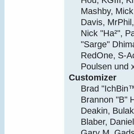
Mashby, Mick G
Davis, MrPhil,
Nick "Ha²", P
"Sarge" Dhima
RedOne, S-A
Poulsen und 
Customizer
Brad "IchBi
Brannon "B" H
Deakin, Bulak
Blaber, Danie
Gary M. Gads