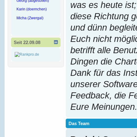
Georg (abgesoffen)
was es heute ist;
Karin (doernchen)
diese Richtung g
Micha (Zwergal)
und dünn begleit
Euch nicht mögl
Seit 22.09.08
betrifft alle Benu
Dingen die Chart
Dank für das Ins
unserer Software
Feedback, die F
Eure Meinungen
Das Team