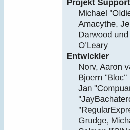
Projekt Support
Michael "Old
Amacythe, Je
Darwood und J
O'Leary
Entwickler
Norv, Aaron v
Bjoern "Bloc"
Jan "Compuart
"JayBachater
"RegularExpr
Grudge, Micha