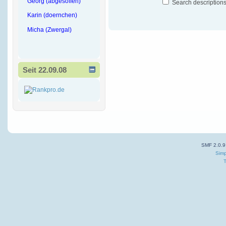
Georg (abgesoffen)
Search description
Karin (doernchen)
Micha (Zwergal)
Seit 22.09.08
SMF 2.0.9
Simp
T