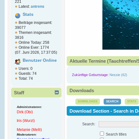
221
Latest:
antrens
Stats
Beiträge insgesamt:
39077
Themen insgesamt:
3816
Online Today: 258
Online Ever: 1774
(07. Juni 2026, 17:37:05)
Benutzer Online
Aktuelle Termine (Tauchtreffen/
Users: 0
Guests: 74
Zukünftige Geburtstage:
Nessie (62)
Total: 74
Downloads
Staff
DOWNLOADS
SEARCH
STATS
Administratoren:
Download Section - Search in 
Dirk (Obi)
Iris (Wurzl)
Search:
Melanie (Melli)
Search titles
Moderatoren: