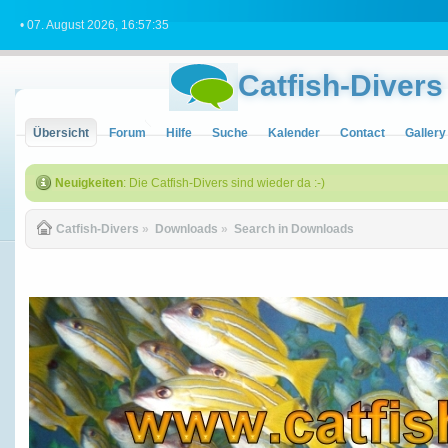
• 07. August 2026, 16:57:35
Catfish-Divers
Übersicht
Forum
Hilfe
Suche
Kalender
Contact
Gallery
Neuigkeiten
: Die Catfish-Divers sind wieder da :-)
Catfish-Divers
»
Downloads
»
Search in Downloads