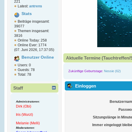
221
Latest:
antrens
Stats
Beiträge insgesamt:
39077
Themen insgesamt:
3816
Online Today: 258
Online Ever: 1774
(07. Juni 2026, 17:37:05)
Benutzer Online
Aktuelle Termine (Tauchtreffen/
Users: 0
Guests: 78
Zukünftige Geburtstage:
Nessie (62)
Total: 78
Einloggen
Staff
Benutzernam
Administratoren:
Dirk (Obi)
Passwor
Iris (Wurzl)
Sitzungslänge in Minut
Melanie (Melli)
Immer eingeloggt bleib
Moderatoren: