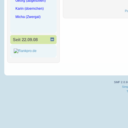
Georg (abgesoffen)
Karin (doernchen)
Pa
Micha (Zwergal)
Seit 22.09.08
SMF 2.0.9
Simp
T