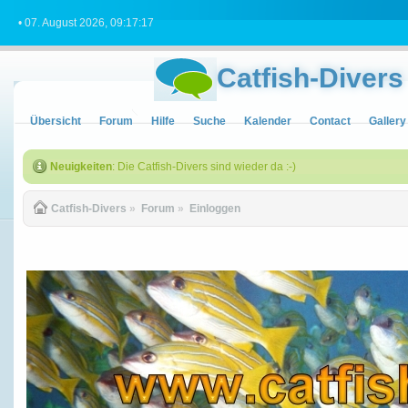
• 07. August 2026, 09:17:17
Catfish-Divers
Übersicht
Forum
Hilfe
Suche
Kalender
Contact
Gallery
Neuigkeiten
: Die Catfish-Divers sind wieder da :-)
Catfish-Divers
»
Forum
»
Einloggen