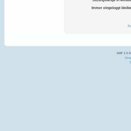
Sitzungslänge in Minut
Immer eingeloggt bleib
Pa
SMF 2.0.9
Simp
T