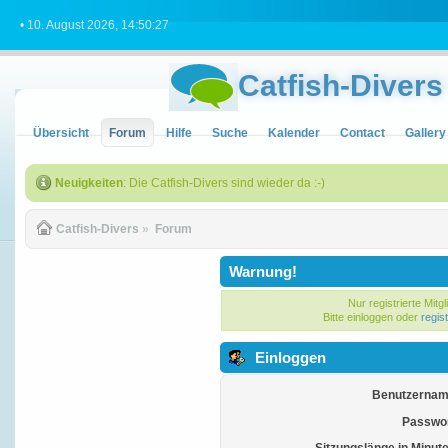
• 10. August 2026, 14:50:27
Catfish-Divers
Übersicht
Forum
Hilfe
Suche
Kalender
Contact
Gallery
Neuigkeiten
: Die Catfish-Divers sind wieder da :-)
Catfish-Divers
»
Forum
Warnung!
Nur registrierte Mitg
Bitte einloggen oder
regis
Einloggen
Benutzernam
Passwor