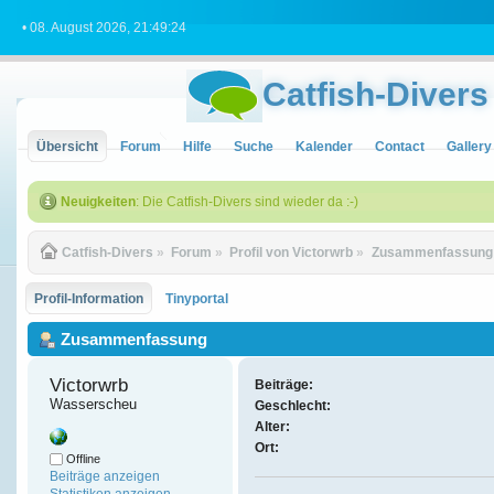
• 08. August 2026, 21:49:24
Catfish-Divers
Übersicht
Forum
Hilfe
Suche
Kalender
Contact
Gallery
Neuigkeiten
: Die Catfish-Divers sind wieder da :-)
Catfish-Divers
»
Forum
»
Profil von Victorwrb
»
Zusammenfassung
Profil-Information
Tinyportal
Zusammenfassung
Victorwrb 
Beiträge:
Wasserscheu
Geschlecht:
Alter:
Ort:
Offline
Beiträge anzeigen
Statistiken anzeigen