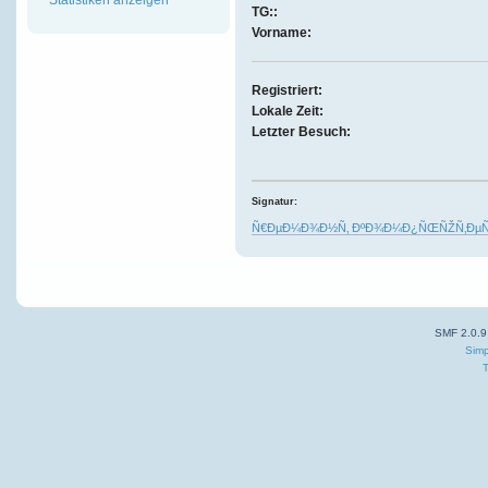
TG::
Vorname:
Registriert:
Lokale Zeit:
Letzter Besuch:
Signatur:
Ñ€ÐµÐ¼Ð¾Ð½Ñ‚ ÐºÐ¾Ð¼Ð¿ÑŒÑŽÑ‚ÐµÑ€
SMF 2.0.9
Simp
T