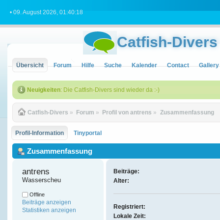
• 09. August 2026, 01:40:18
Catfish-Divers
Übersicht
Forum
Hilfe
Suche
Kalender
Contact
Gallery
Neuigkeiten
: Die Catfish-Divers sind wieder da :-)
Catfish-Divers
»
Forum
»
Profil von antrens
»
Zusammenfassung
Profil-Information
Tinyportal
Zusammenfassung
antrens 
Beiträge:
Wasserscheu
Alter:
Offline
Beiträge anzeigen
Registriert:
Statistiken anzeigen
Lokale Zeit: