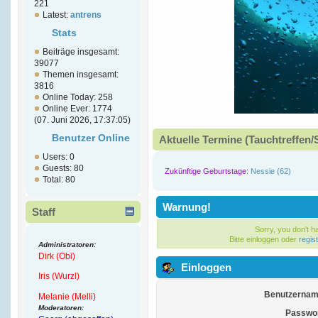
221
Latest:
antrens
Stats
Beiträge insgesamt:
39077
Themen insgesamt:
3816
Online Today: 258
Online Ever: 1774
(07. Juni 2026, 17:37:05)
Benutzer Online
Aktuelle Termine (Tauchtreffen/
Users: 0
Guests: 80
Zukünftige Geburtstage:
Nessie (62)
Total: 80
Warnung!
Staff
Sorry, you don't 
Bitte einloggen oder
regis
Administratoren:
Dirk (Obi)
Einloggen
Iris (Wurzl)
Benutzernam
Melanie (Melli)
Moderatoren:
Passwor