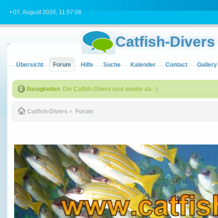
• 07. August 2026, 11:57:06
Catfish-Divers
Übersicht
Forum
Hilfe
Suche
Kalender
Contact
Gallery
Neuigkeiten
: Die Catfish-Divers sind wieder da :-)
Catfish-Divers
»
Forum