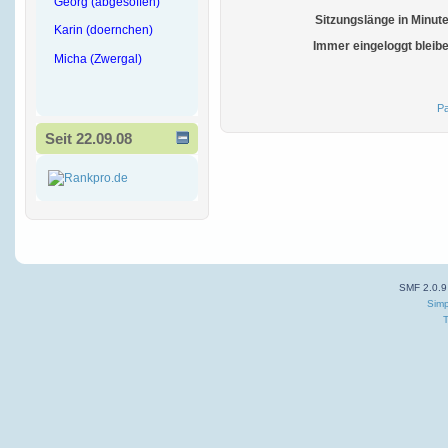
Georg (abgesoffen)
Sitzungslänge in Minut
Karin (doernchen)
Immer eingeloggt bleib
Micha (Zwergal)
Pa
Seit 22.09.08
SMF 2.0.9
Simp
T