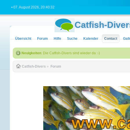
• 07. August 2026, 20:40:32
Catfish-Diver
Übersicht
Forum
Hilfe
Suche
Kalender
Contact
Gall
Neuigkeiten
: Die Catfish-Divers sind wieder da :-)
Catfish-Divers
»
Forum