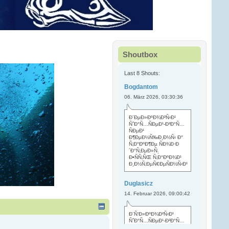
Shoutbox
Last 8 Shouts:
Bogdantom
06. März 2026, 03:30:36
Ð¨ÐµÐ»ÐºÐ¾Ð²Ñ‹Ð¹
ÑˆÐ°Ñ…ÑÐµÐ¹-Ð²Ð°Ñ…
ÑÐµÐ¹
Ð¶ÐµÐ½Ñ‰Ð¸Ð½Ñ‹ Ð°
Ñ‚Ð°ÐºÐ¶Ðµ ÑÐ¾Ð·Ð
´Ð°Ñ‚ÐµÐ»Ñ
.
Ð•ÑÑ‚ÑŒ Ñ‚Ð°ÐºÐ¾Ð¹
Ð¸Ð½Ñ‚ÐµÑ€ÐµÑÐ½Ñ‹Ð¹
Duglasicz
14. Februar 2026, 09:00:42
Ð¨Ñ‘Ð»ÐºÐ¾Ð²Ñ‹Ð¹
ÑˆÐ°Ñ…ÑÐµÐ¹-Ð²Ð°Ñ…
ÑÐµÐ¹ Ñ…