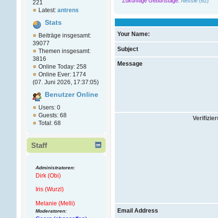
Zukünftige Geburtstage:
Nessie (62)
221
Latest:
antrens
Stats
Your Name:
Beiträge insgesamt:
39077
Subject
Themen insgesamt:
3816
Message
Online Today: 258
Online Ever: 1774
(07. Juni 2026, 17:37:05)
Benutzer Online
Users: 0
Guests: 68
Verifizie
Total: 68
Staff
Administratoren:
Dirk (Obi)
Iris (Wurzl)
Melanie (Melli)
Email Address
Moderatoren: