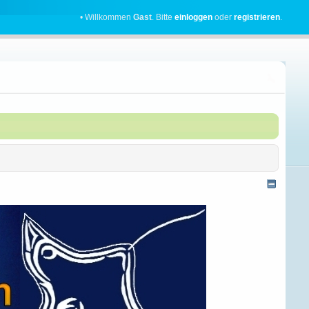
• Willkommen
Gast
. Bitte
einloggen
oder
registrieren
.