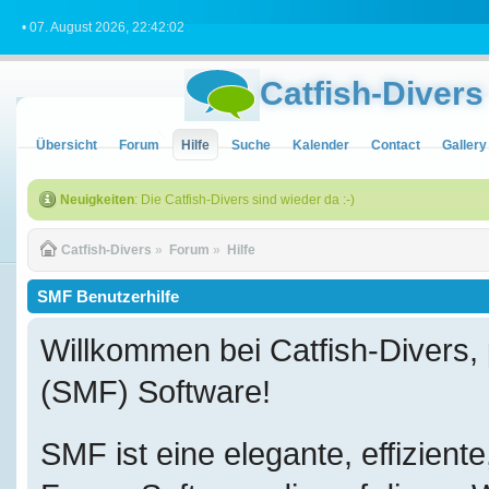
• 07. August 2026, 22:42:02
Catfish-Divers
Übersicht
Forum
Hilfe
Suche
Kalender
Contact
Gallery
Neuigkeiten
: Die Catfish-Divers sind wieder da :-)
Catfish-Divers
»
Forum
»
Hilfe
SMF Benutzerhilfe
Willkommen bei Catfish-Divers
(SMF) Software!
SMF ist eine elegante, effizient