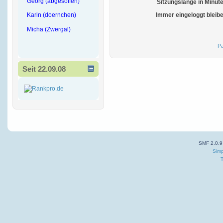
Georg (abgesoffen)
Sitzungslänge in Minut
Karin (doernchen)
Immer eingeloggt bleib
Micha (Zwergal)
Pa
Seit 22.09.08
SMF 2.0.9
Simp
T