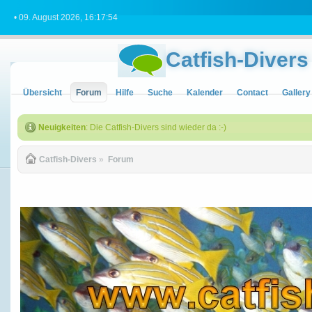
• 09. August 2026, 16:17:54
Catfish-Divers
Übersicht
Forum
Hilfe
Suche
Kalender
Contact
Gallery
Neuigkeiten
: Die Catfish-Divers sind wieder da :-)
Catfish-Divers
»
Forum