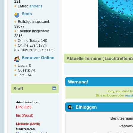
221
Latest:
antrens
Stats
Beiträge insgesamt:
39077
Themen insgesamt:
3816
Online Today: 140
Online Ever: 1774
(07. Juni 2026, 17:37:05)
Benutzer Online
Aktuelle Termine (Tauchtreffen/
Users: 0
Guests: 74
Total: 74
Warnung!
Staff
Sorry, you don't 
Bitte einloggen oder
regis
Administratoren:
Einloggen
Dirk (Obi)
Iris (Wurzl)
Benutzernam
Melanie (Melli)
Passwor
Moderatoren: