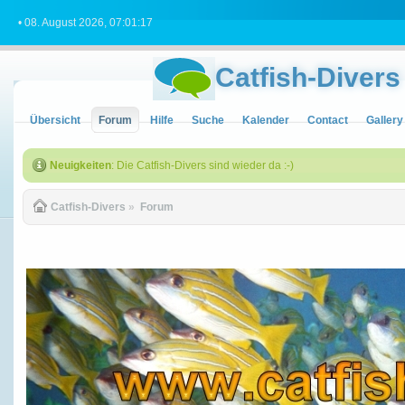
• 08. August 2026, 07:01:17
Catfish-Divers
Übersicht
Forum
Hilfe
Suche
Kalender
Contact
Gallery
Neuigkeiten
: Die Catfish-Divers sind wieder da :-)
Catfish-Divers
»
Forum