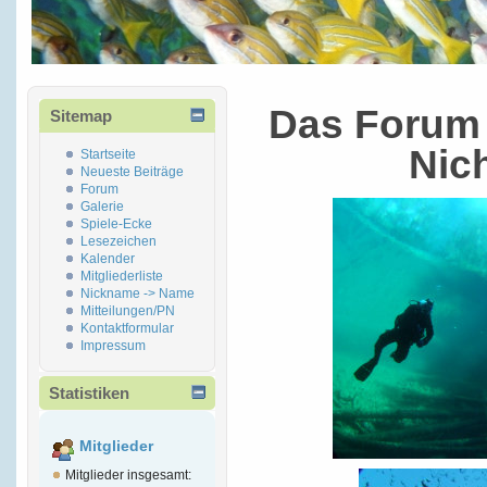
Das Forum 
Sitemap
Nic
Startseite
Neueste Beiträge
Forum
Galerie
Spiele-Ecke
Lesezeichen
Kalender
Mitgliederliste
Nickname -> Name
Mitteilungen/PN
Kontaktformular
Impressum
Statistiken
Mitglieder
Mitglieder insgesamt: