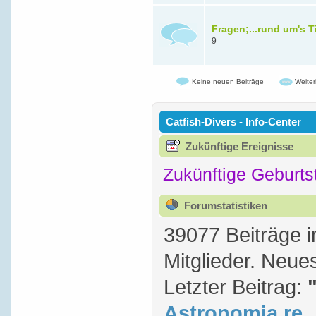
Fragen;...rund um's T
9
Keine neuen Beiträge
Weiter
Catfish-Divers - Info-Center
Zukünftige Ereignisse
Zukünftige Geburts
Forumstatistiken
39077 Beiträge 
Mitglieder. Neue
Letzter Beitrag:
Astronomia re..