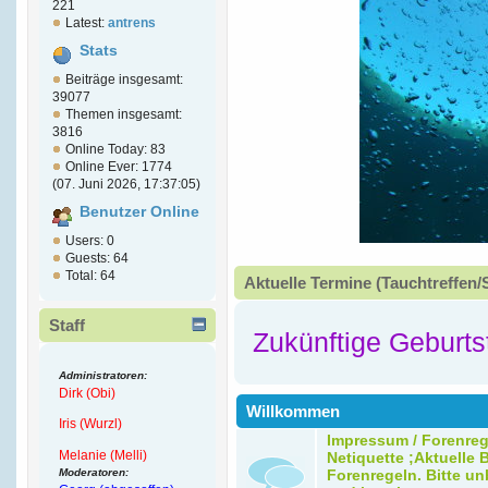
221
Latest:
antrens
Stats
Beiträge insgesamt:
39077
Themen insgesamt:
3816
Online Today: 83
Online Ever: 1774
(07. Juni 2026, 17:37:05)
Benutzer Online
Users: 0
Guests: 64
Total: 64
Aktuelle Termine (Tauchtreffen/
Staff
Zukünftige Geburts
Administratoren:
Dirk (Obi)
Willkommen
Iris (Wurzl)
Impressum / Forenreg
Melanie (Melli)
Netiquette ;Aktuelle B
Moderatoren:
Forenregeln. Bitte un