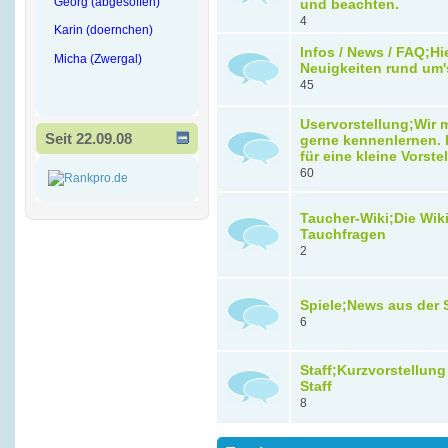
Georg (abgesoffen)
und beachten.
4
Karin (doernchen)
Infos / News / FAQ;Hi
Micha (Zwergal)
Neuigkeiten rund um'
45
Uservorstellung;Wir
Seit 22.09.08
gerne kennenlernen. H
für eine kleine Vorste
60
Taucher-Wiki;Die Wiki 
Tauchfragen
2
Spiele;News aus der 
6
Staff;Kurzvorstellung
Staff
8