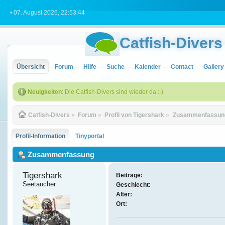
• 07. August 2026, 22:53:44
Catfish-Divers
Übersicht
Forum
Hilfe
Suche
Kalender
Contact
Gallery
Neuigkeiten
: Die Catfish-Divers sind wieder da :-)
Catfish-Divers
»
Forum
»
Profil von Tigershark
»
Zusammenfassun
Profil-Information
Tinyportal
Zusammenfassung
Tigershark 
Beiträge:
Seetaucher
Geschlecht:
Alter:
Ort: