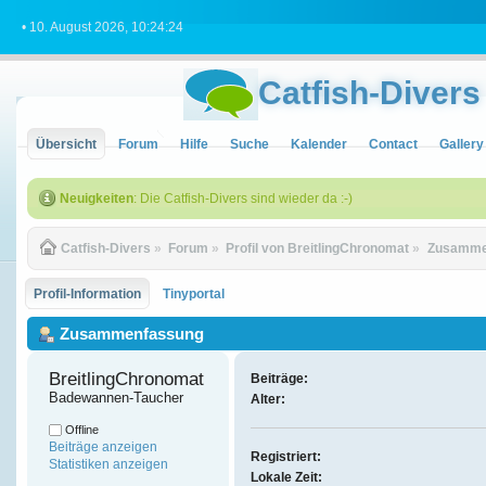
• 10. August 2026, 10:24:24
Catfish-Divers
Übersicht
Forum
Hilfe
Suche
Kalender
Contact
Gallery
Neuigkeiten
: Die Catfish-Divers sind wieder da :-)
Catfish-Divers
»
Forum
»
Profil von BreitlingChronomat
»
Zusamme
Profil-Information
Tinyportal
Zusammenfassung
BreitlingChronomat 
Beiträge:
Badewannen-Taucher
Alter:
Offline
Beiträge anzeigen
Registriert:
Statistiken anzeigen
Lokale Zeit: