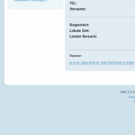
TG::
Vorname:
Registriert:
Lokale Zeit:
Letzter Besuch:
Signatur:
Ð·Ð°Ð¿Ñ€Ð°Ð²ÐºÐ° ÐºÐ°Ñ€Ñ‚Ñ€Ð¸Ð´Ð¶Ð°
SMF 2.0.9
Simp
T