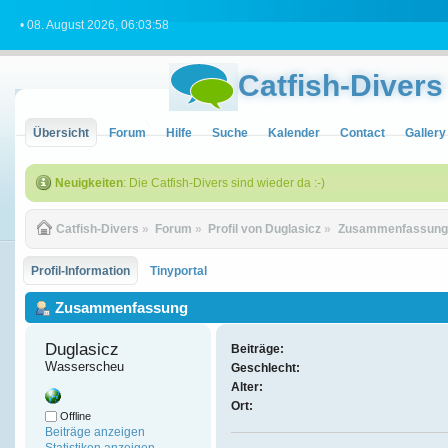
• 08. August 2026, 06:03:58
Catfish-Divers
Übersicht
Forum
Hilfe
Suche
Kalender
Contact
Gallery
Neuigkeiten
: Die Catfish-Divers sind wieder da :-)
Catfish-Divers
»
Forum
»
Profil von Duglasicz
»
Zusammenfassung
Profil-Information
Tinyportal
Zusammenfassung
Duglasicz 
Beiträge:
Wasserscheu
Geschlecht:
Alter:
Ort:
Offline
Beiträge anzeigen
Statistiken anzeigen