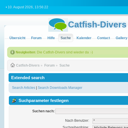
• 10. August 2026, 13:56:22
Catfish-Divers
Übersicht
Forum
Hilfe
Suche
Kalender
Contact
Gallery
Neuigkeiten
: Die Catfish-Divers sind wieder da :-)
Catfish-Divers
»
Forum
»
Suche
Extended search
Search Articles
|
Search Downloads Manager
Suchparameter festlegen
Suchen nach:
Nach Benutzer:
Suchreihenfolge: