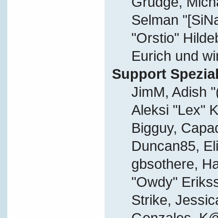
Grudge, Micha
Selman "[SiN
"Orstio" Hild
Eurich und wi
Support Spezial
JimM, Adish "
Aleksi "Lex" K
Bigguy, Capa
Duncan85, Eli
gbsothere, Ha
"Owdy" Eriks
Strike, Jessic
Gonzales, K@