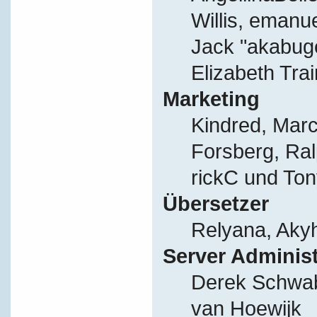
Willis, eman
Jack "akabug
Elizabeth Tra
Marketing
Kindred, Mar
Forsberg, Ral
rickC und Ton
Übersetzer
Relyana, Aky
Server Adminis
Derek Schwab
van Hoewijk