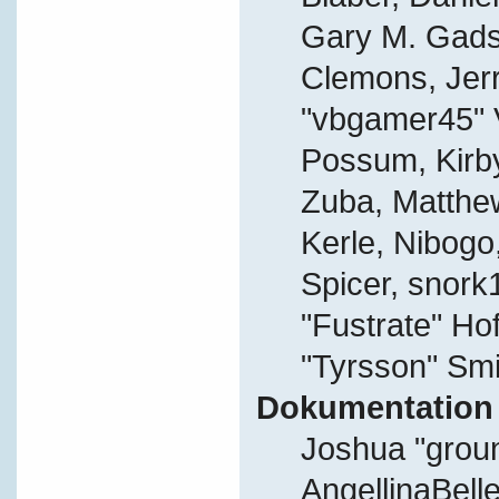
Gary M. Gads
Clemons, Jer
"vbgamer45" V
Possum, Kirb
Zuba, Matthe
Kerle, Nibogo,
Spicer, snork
"Fustrate" Ho
"Tyrsson" Smi
Dokumentation
Joshua "grou
AngellinaBelle