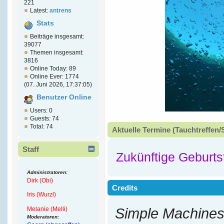
221
Latest:
antrens
Stats
Beiträge insgesamt:
39077
Themen insgesamt:
3816
Online Today: 89
Online Ever: 1774
(07. Juni 2026, 17:37:05)
Benutzer Online
Users: 0
Guests: 74
Total: 74
Aktuelle Termine (Tauchtreffen/
Staff
Zukünftige Geburts
Administratoren:
Dirk (Obi)
Credits
Iris (Wurzl)
Melanie (Melli)
Simple Machines
Moderatoren: