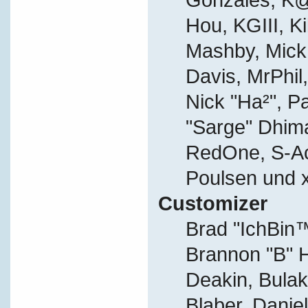
Hou, KGIII, Ki
Mashby, Mick G
Davis, MrPhil,
Nick "Ha²", P
"Sarge" Dhima
RedOne, S-A
Poulsen und 
Customizer
Brad "IchBi
Brannon "B" H
Deakin, Bulak
Blaber, Danie