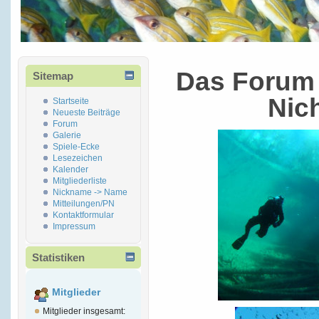
Das Forum 
Sitemap
Nic
Startseite
Neueste Beiträge
Forum
Galerie
Spiele-Ecke
Lesezeichen
Kalender
Mitgliederliste
Nickname -> Name
Mitteilungen/PN
Kontaktformular
Impressum
Statistiken
Mitglieder
Mitglieder insgesamt: