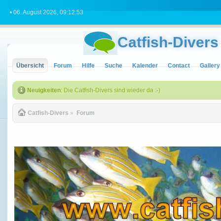
• 06. August 2026, 09:12:53
Catfish-Divers
Übersicht
Forum
Hilfe
Suche
Kalender
Contact
Gallery
Neuigkeiten
: Die Catfish-Divers sind wieder da :-)
Catfish-Divers
»
Forum