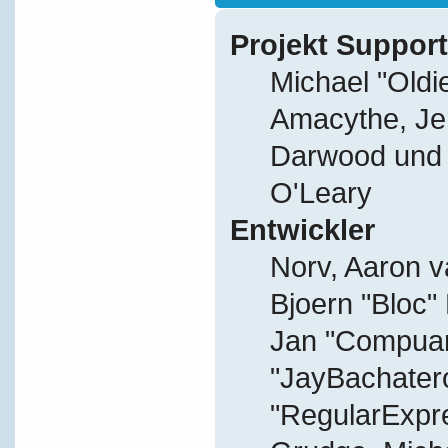
Projekt Support
Michael "Old
Amacythe, Je
Darwood und J
O'Leary
Entwickler
Norv, Aaron v
Bjoern "Bloc"
Jan "Compuart
"JayBachater
"RegularExpr