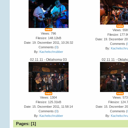
Views: 558
Views: 796
Filesize: 177.
Filesize: 148.12kB
Date: 19. Dezember 20
Date: 19. Dezember 2011, 10:26:32
Comments (
Comments (
0
)
By:
Kachelschr
By:
Kachelschrubber
02.11.11 - Oklahoma 03
02.11.11 - Okla
Views: 1304
Views: 573
Filesize: 125.31kB
Filesize: 124.
Date: 15. Dezember 2011, 11:58:14
Date: 15. Dezember 20
Comments (
0
)
Comments (
By:
Kachelschrubber
By:
Kachelschr
Pages: [
1
]