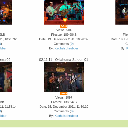
Views: 504
99kB
Filesize: 189.98kB
Fil
11, 10:26:32
Date: 19. Dezember 2011, 10:26:32
Date: 19. D
0
)
Comments (
0
)
C
ubber
By:
Kachelschrubber
By:
K
homa 02
02.11.11 - Oklahoma-Saloon 01
Views: 1097
7kB
Filesize: 138.24kB
11, 11:58:14
Date: 15. Dezember 2011, 11:50:10
0
)
Comments (
0
)
ubber
By:
Kachelschrubber