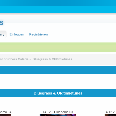
s
ery
Einloggen
Registrieren
schrubbers Galerie
»
Bluegrass & Oldtimietunes
Bluegrass & Oldtimietunes
ahoma 04
14.12. - Oklahoma 03
14.12.2