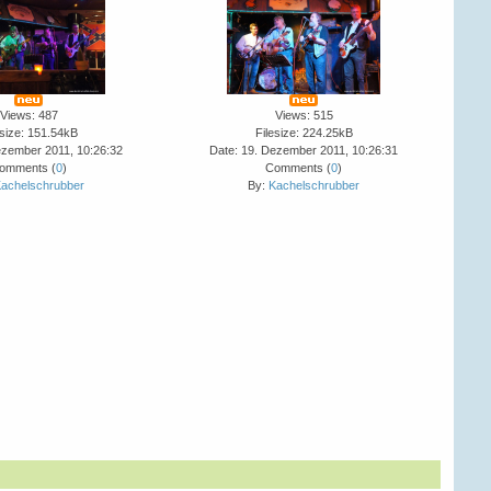
Views: 487
Views: 515
esize: 151.54kB
Filesize: 224.25kB
ezember 2011, 10:26:32
Date: 19. Dezember 2011, 10:26:31
omments (
0
)
Comments (
0
)
achelschrubber
By:
Kachelschrubber