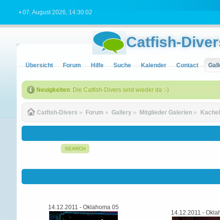
• 07. August 2026, 14:30:02
Catfish-Diver
Übersicht
Forum
Hilfe
Suche
Kalender
Contact
Gall
Neuigkeiten
: Die Catfish-Divers sind wieder da :-)
Catfish-Divers
»
Forum
»
Gallery
»
Mitglieder Galerien
»
Kachel
SEARCH
14.12.2011 - Oklahoma 05
14.12.2011 - Okl