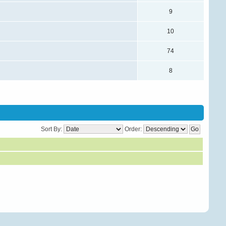
9
10
74
8
Sort By:
Order: