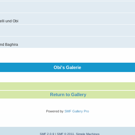
elli und Obi
und Baghira
Obi's Galerie
Return to Gallery
Powered by
SMF Gallery Pro
SMF 2.0.9
|
SMF © 2011
,
Simple Machines