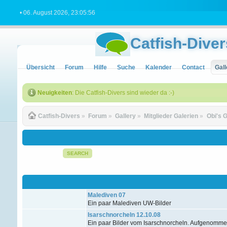
• 06. August 2026, 23:05:56
Catfish-Diver
Übersicht
Forum
Hilfe
Suche
Kalender
Contact
Gall
Neuigkeiten
: Die Catfish-Divers sind wieder da :-)
Catfish-Divers
»
Forum
»
Gallery
»
Mitglieder Galerien
»
Obi's G
SEARCH
Malediven 07
Ein paar Malediven UW-Bilder
Isarschnorcheln 12.10.08
Ein paar Bilder vom Isarschnorcheln. Aufgenomm