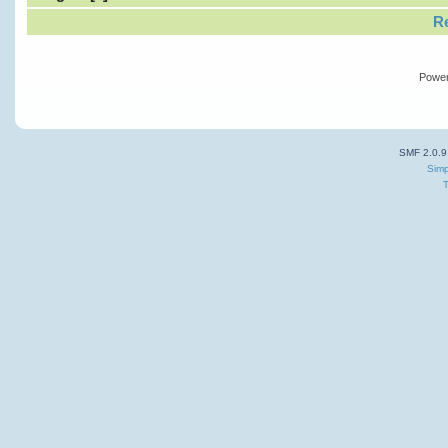
Re
Powe
SMF 2.0.9
Simp
T