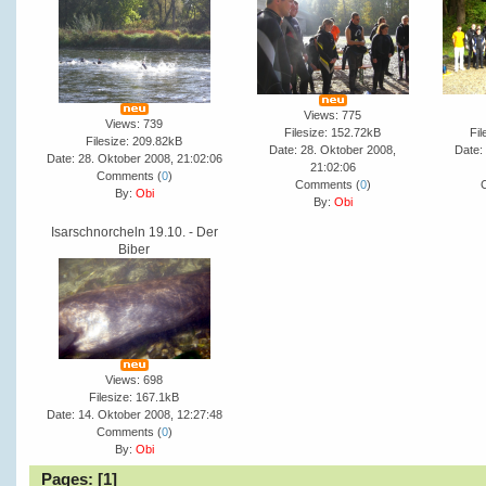
Views: 775
Views: 739
Filesize: 152.72kB
Fil
Filesize: 209.82kB
Date: 28. Oktober 2008,
Date:
Date: 28. Oktober 2008, 21:02:06
21:02:06
Comments (
0
)
Comments (
0
)
By:
Obi
By:
Obi
Isarschnorcheln 19.10. - Der
Biber
Views: 698
Filesize: 167.1kB
Date: 14. Oktober 2008, 12:27:48
Comments (
0
)
By:
Obi
Pages: [
1
]