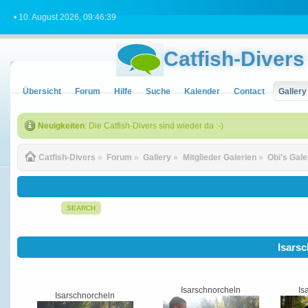
• 10. August 2026, 09:46:39
Catfish-Divers
Übersicht
Forum
Hilfe
Suche
Kalender
Contact
Gallery
Neuigkeiten
: Die Catfish-Divers sind wieder da :-)
Catfish-Divers
»
Forum
»
Gallery
»
Mitglieder Galerien
»
Obi's Gale
SEARCH
Isarsc
Isarschnorcheln
Is
Isarschnorcheln