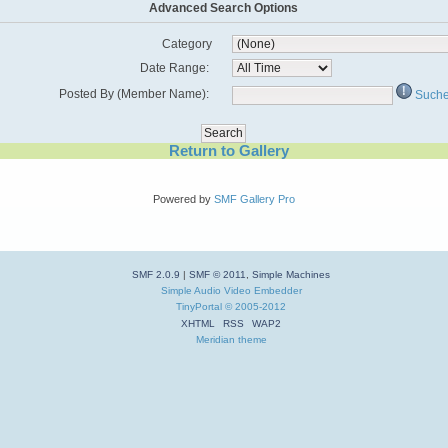
Advanced Search Options
Category
Date Range:
Posted By (Member Name):
Suche
Return to Gallery
Powered by
SMF Gallery Pro
SMF 2.0.9
|
SMF © 2011
,
Simple Machines
Simple Audio Video Embedder
TinyPortal
© 2005-2012
XHTML
RSS
WAP2
Meridian theme