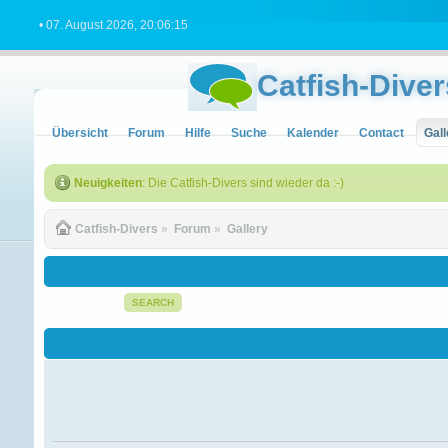
• 07. August 2026, 20:06:15
Catfish-Diver
Übersicht
Forum
Hilfe
Suche
Kalender
Contact
Gall
Neuigkeiten
: Die Catfish-Divers sind wieder da :-)
Catfish-Divers
»
Forum
»
Gallery
SEARCH