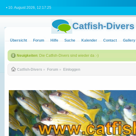
• 10. August 2026, 12:17:25
Catfish-Divers
Übersicht
Forum
Hilfe
Suche
Kalender
Contact
Gallery
Neuigkeiten
: Die Catfish-Divers sind wieder da :-)
Catfish-Divers
»
Forum
»
Einloggen