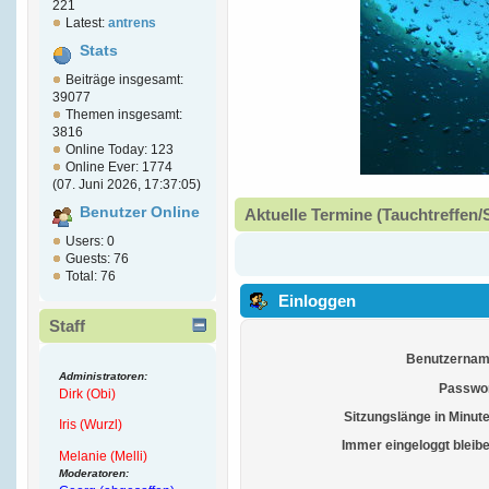
221
Latest:
antrens
Stats
Beiträge insgesamt:
39077
Themen insgesamt:
3816
Online Today: 123
Online Ever: 1774
(07. Juni 2026, 17:37:05)
Benutzer Online
Aktuelle Termine (Tauchtreffen/
Users: 0
Guests: 76
Total: 76
Einloggen
Staff
Benutzernam
Administratoren:
Passwor
Dirk (Obi)
Sitzungslänge in Minut
Iris (Wurzl)
Immer eingeloggt bleib
Melanie (Melli)
Moderatoren: