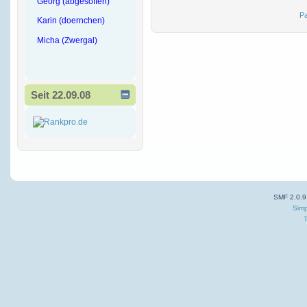
Georg (abgesoffen)
Pa
Karin (doernchen)
Micha (Zwergal)
Seit 22.09.08
SMF 2.0.9
Simp
T