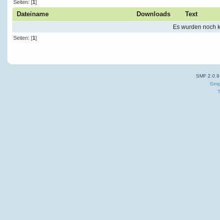
Seiten: [
1
]
Dateiname
Downloads
Text
Es wurden noch ke
Seiten: [
1
]
SMF 2.0.9
Simp
T