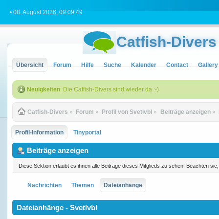
• 08. August 2026, 09:09:49
Catfish-Divers
Übersicht
Forum
Hilfe
Suche
Kalender
Contact
Gallery
Neuigkeiten
: Die Catfish-Divers sind wieder da :-)
Catfish-Divers
»
Forum
»
Profil von Svetlvbl
»
Beiträge anzeigen
»
Profil-Information
Tinyportal
Beiträge anzeigen
Diese Sektion erlaubt es ihnen alle Beiträge dieses Mitglieds zu sehen. Beachten si
Nachrichten
Themen
Dateianhänge
Dateianhänge - Svetlvbl