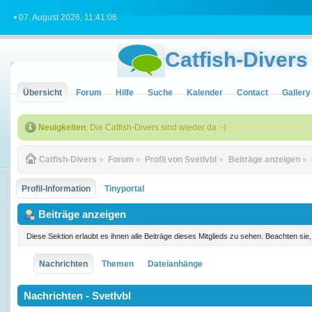
• 07. August 2026, 11:41:06
Catfish-Divers
Übersicht
Forum
Hilfe
Suche
Kalender
Contact
Gallery
Neuigkeiten
: Die Catfish-Divers sind wieder da :-)
Catfish-Divers
»
Forum
»
Profil von Svetlvbl
»
Beiträge anzeigen
»
Profil-Information
Tinyportal
Beiträge anzeigen
Diese Sektion erlaubt es ihnen alle Beiträge dieses Mitglieds zu sehen. Beachten si
Nachrichten
Themen
Dateianhänge
Nachrichten - Svetlvbl