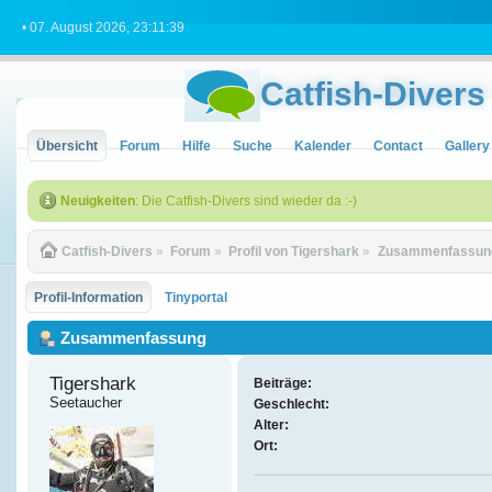
• 07. August 2026, 23:11:39
Catfish-Divers
Übersicht
Forum
Hilfe
Suche
Kalender
Contact
Gallery
Neuigkeiten
: Die Catfish-Divers sind wieder da :-)
Catfish-Divers
»
Forum
»
Profil von Tigershark
»
Zusammenfassun
Profil-Information
Tinyportal
Zusammenfassung
Tigershark 
Beiträge:
Seetaucher
Geschlecht:
Alter:
Ort: