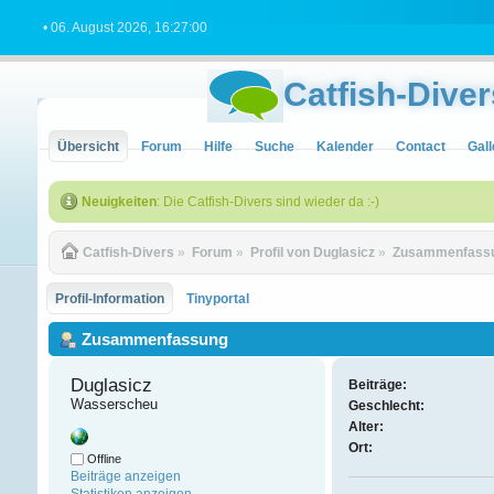
• 06. August 2026, 16:27:00
Catfish-Diver
Übersicht
Forum
Hilfe
Suche
Kalender
Contact
Gall
Neuigkeiten
: Die Catfish-Divers sind wieder da :-)
Catfish-Divers
»
Forum
»
Profil von Duglasicz
»
Zusammenfass
Profil-Information
Tinyportal
Zusammenfassung
Duglasicz 
Beiträge:
Wasserscheu
Geschlecht:
Alter:
Ort:
Offline
Beiträge anzeigen
Statistiken anzeigen