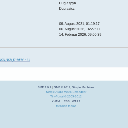
Duglaspyn
Duglasicz
09. August 2021, 01:19:17
06. August 2026, 16:27:00
14. Februar 2026, 09:00:39
Ñ€Ñ‚Ñ€Ð¸Ð´Ð¶Ð° 441
SMF 2.0.9
|
SMF © 2011
,
Simple Machines
Simple Audio Video Embedder
TinyPortal
© 2005-2012
XHTML
RSS
WAP2
Meridian theme