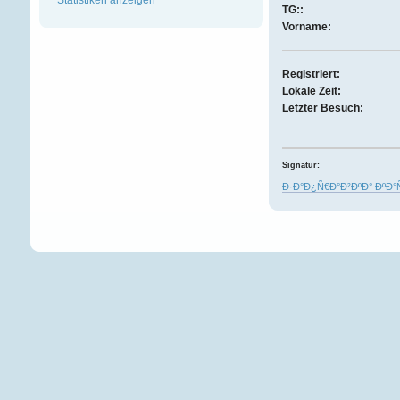
TG::
Vorname:
Registriert:
Lokale Zeit:
Letzter Besuch:
Signatur:
Ð·Ð°Ð¿Ñ€Ð°Ð²ÐºÐ° ÐºÐ°