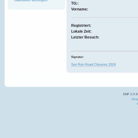
TG::
Vorname:
Registriert:
Lokale Zeit:
Letzter Besuch:
Signatur:
Sun Run Road Closures 2024
SMF 2.0.9
Simp
T