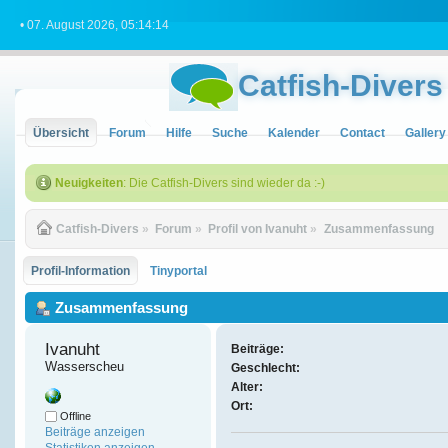
• 07. August 2026, 05:14:14
Catfish-Divers
Übersicht
Forum
Hilfe
Suche
Kalender
Contact
Gallery
Neuigkeiten
: Die Catfish-Divers sind wieder da :-)
Catfish-Divers
»
Forum
»
Profil von Ivanuht
»
Zusammenfassung
Profil-Information
Tinyportal
Zusammenfassung
Ivanuht 
Beiträge:
Wasserscheu
Geschlecht:
Alter:
Ort:
Offline
Beiträge anzeigen
Statistiken anzeigen