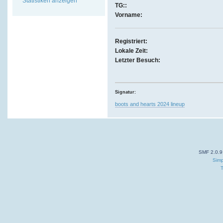
Statistiken anzeigen
TG::
Vorname:
Registriert:
Lokale Zeit:
Letzter Besuch:
Signatur:
boots and hearts 2024 lineup
SMF 2.0.9
Simp
T