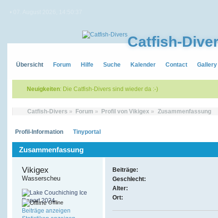
• 07. August 2026, 14:50:37
Catfish-Dive
Übersicht
Forum
Hilfe
Suche
Kalender
Contact
Gallery
Neuigkeiten
: Die Catfish-Divers sind wieder da :-)
Catfish-Divers
»
Forum
»
Profil von Vikigex
»
Zusammenfassung
Profil-Information
Tinyportal
Zusammenfassung
Vikigex 
Beiträge:
Wasserscheu
Geschlecht:
Alter:
Ort:
Offline
Beiträge anzeigen