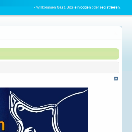
• Willkommen
Gast
. Bitte
einloggen
oder
registrieren
.