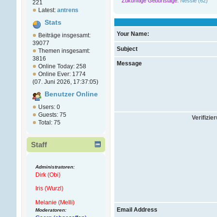
Zukünftige Geburtstage:
Nessie (62)
221
Latest:
antrens
Stats
Your Name:
Beiträge insgesamt:
39077
Subject
Themen insgesamt:
3816
Message
Online Today: 258
Online Ever: 1774
(07. Juni 2026, 17:37:05)
Benutzer Online
Users: 0
Guests: 75
Verifizie
Total: 75
Staff
Administratoren:
Dirk (Obi)
Iris (Wurzl)
Melanie (Melli)
Email Address
Moderatoren: