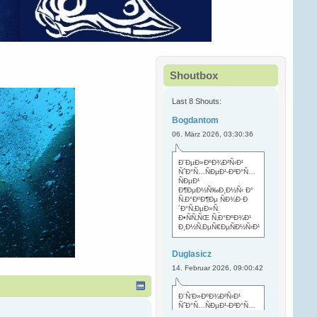
Shoutbox
Last 8 Shouts:
Bogdantom
06. März 2026, 03:30:36
Ð¨ÐµÐ»ÐºÐ¾Ð²Ñ‹Ð¹
ÑˆÐ°Ñ…ÑÐµÐ¹-Ð²Ð°Ñ…
ÑÐµÐ¹
Ð¶ÐµÐ½Ñ‰Ð¸Ð½Ñ‹ Ð°
Ñ‚Ð°ÐºÐ¶Ðµ ÑÐ¾Ð·Ð
´Ð°Ñ‚ÐµÐ»Ñ
.
Ð•ÑÑ‚ÑŒ Ñ‚Ð°ÐºÐ¾Ð¹
Ð¸Ð½Ñ‚ÐµÑ€ÐµÑÐ½Ñ‹Ð¹
Duglasicz
14. Februar 2026, 09:00:42
Ð¨Ñ‘Ð»ÐºÐ¾Ð²Ñ‹Ð¹
ÑˆÐ°Ñ…ÑÐµÐ¹-Ð²Ð°Ñ…
ÑÐµÐ¹ Ñ…