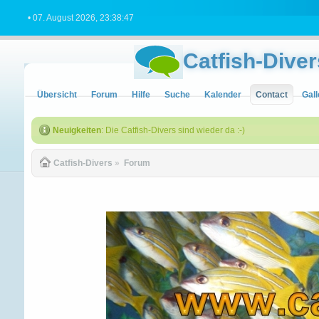
• 07. August 2026, 23:38:47
Catfish-Diver
Übersicht
Forum
Hilfe
Suche
Kalender
Contact
Gall
Neuigkeiten
: Die Catfish-Divers sind wieder da :-)
Catfish-Divers
»
Forum