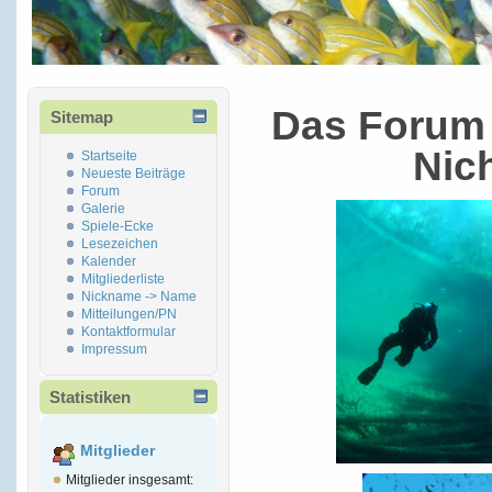
Das Forum 
Sitemap
Nic
Startseite
Neueste Beiträge
Forum
Galerie
Spiele-Ecke
Lesezeichen
Kalender
Mitgliederliste
Nickname -> Name
Mitteilungen/PN
Kontaktformular
Impressum
Statistiken
Mitglieder
Mitglieder insgesamt: