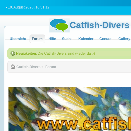
• 10. August 2026, 16:51:12
Catfish-Divers
Übersicht
Forum
Hilfe
Suche
Kalender
Contact
Gallery
Neuigkeiten
: Die Catfish-Divers sind wieder da :-)
Catfish-Divers
»
Forum