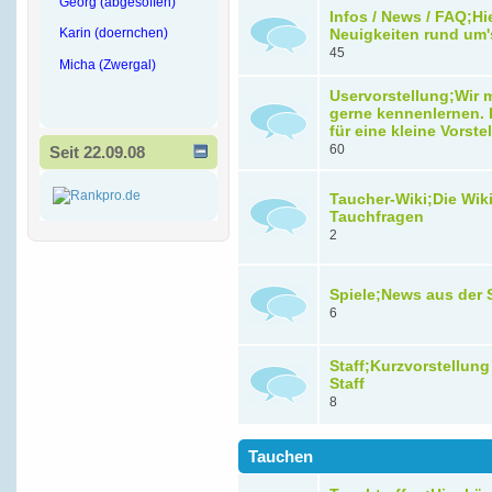
Georg (abgesoffen)
Infos / News / FAQ;Hi
Karin (doernchen)
Neuigkeiten rund um'
45
Micha (Zwergal)
Uservorstellung;Wir
gerne kennenlernen. H
für eine kleine Vorste
60
Seit 22.09.08
Taucher-Wiki;Die Wiki 
Tauchfragen
2
Spiele;News aus der 
6
Staff;Kurzvorstellung
Staff
8
Tauchen