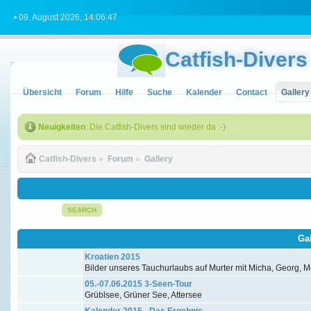
• 09. August 2026, 14:06:47
Catfish-Divers
Übersicht
Forum
Hilfe
Suche
Kalender
Contact
Gallery
Neuigkeiten
: Die Catfish-Divers sind wieder da :-)
Catfish-Divers
»
Forum
»
Gallery
SEARCH
Ga
Kroatien 2015
Bilder unseres Tauchurlaubs auf Murter mit Micha, Georg, Me
05.-07.06.2015 3-Seen-Tour
Grüblsee, Grüner See, Attersee
Kalender 2015 - Das Ergebnis