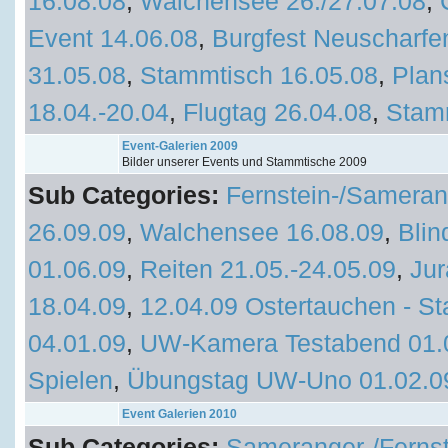
16.08.08
,
Walchensee 26./27.07.08
,
Event 14.06.08
,
Burgfest Neuscharfe
31.05.08
,
Stammtisch 16.05.08
,
Plan
18.04.-20.04
,
Flugtag 26.04.08
,
Stam
Event-Galerien 2009
Bilder unserer Events und Stammtische 2009
Sub Categories:
Fernstein-/Sameran
26.09.09
,
Walchensee 16.08.09
,
Blin
01.06.09
,
Reiten 21.05.-24.05.09
,
Jur
18.04.09
,
12.04.09 Ostertauchen - St
04.01.09
,
UW-Kamera Testabend 01.
Spielen
,
Übungstag UW-Uno 01.02.0
Event Galerien 2010
Sub Categories:
Sameranger-/Fernst