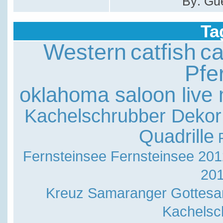
By: Gu
Ta
Western
catfish
ca
Pfe
oklahoma saloon live 
Kachelschrubber Dekor
Quadrille
Fernsteinsee
Fernsteinsee 201
201
Kreuz Samaranger
Gottesa
Kachelsc