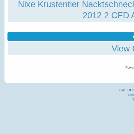
Nixe
Krustentier
Nacktschnec
2012 2
CFD A
View 
Powe
SMF 2.0.9
Simp
T