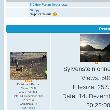
5-Jahre-Forum-Geburtstag
Skippy
Skippy's Galerie
Recen
Sylvenstein ohn
Views: 50
Es ist noch Bier da
Filesize: 257
Views: 6988
Filesize: 503.85kB
Date: 14. Dezem
Date: 14. Dezember 2015,
20:22:03
20:22:0
Comments (
0
)
By:
Nessie