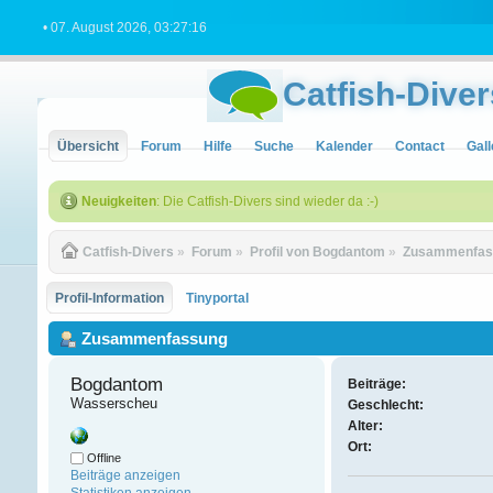
• 07. August 2026, 03:27:16
Catfish-Diver
Übersicht
Forum
Hilfe
Suche
Kalender
Contact
Gall
Neuigkeiten
: Die Catfish-Divers sind wieder da :-)
Catfish-Divers
»
Forum
»
Profil von Bogdantom
»
Zusammenfas
Profil-Information
Tinyportal
Zusammenfassung
Bogdantom 
Beiträge:
Wasserscheu
Geschlecht:
Alter:
Ort:
Offline
Beiträge anzeigen
Statistiken anzeigen