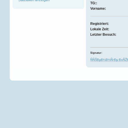
TG::
Vorname:
Registriert:
Lokale Zeit:
Letzter Besuch:
Signatur:
ÑÑŠÐµÐ¼Ð½Ñ‹Ðµ Ð±ÑŽ