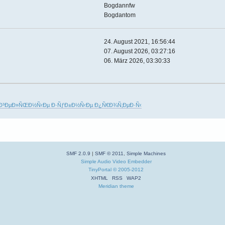
Bogdannfw
Bogdantom
24. August 2021, 16:56:44
07. August 2026, 03:27:16
06. März 2026, 03:30:33
Ð³ÐµÐ»ÑŒÐ½Ñ‹Ðµ Ð·ÑƒÐ±Ð½Ñ‹Ðµ Ð¿Ñ€Ð¾Ñ‚ÐµÐ·Ñ‹
SMF 2.0.9
|
SMF © 2011
,
Simple Machines
Simple Audio Video Embedder
TinyPortal
© 2005-2012
XHTML
RSS
WAP2
Meridian theme