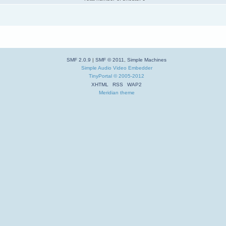
SMF 2.0.9
|
SMF © 2011
,
Simple Machines
Simple Audio Video Embedder
TinyPortal
© 2005-2012
XHTML
RSS
WAP2
Meridian theme