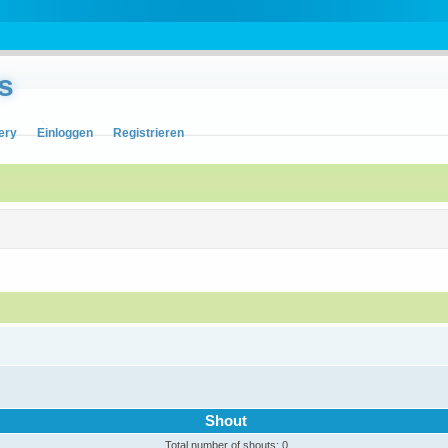
s
ery
Einloggen
Registrieren
Shout
Total number of shouts: 0