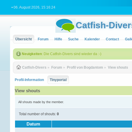
• 06. August 2026, 15:16:24
Catfish-Diver
Übersicht
Forum
Hilfe
Suche
Kalender
Contact
Gall
Neuigkeiten
: Die Catfish-Divers sind wieder da :-)
Catfish-Divers
»
Forum
»
Profil von Bogdantom
»
View shouts
Profil-Information
Tinyportal
View shouts
All shouts made by the member.
Total number of shouts:
0
Datum