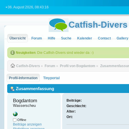
• 06. August 2026, 08:43:16
Catfish-Divers
Übersicht
Forum
Hilfe
Suche
Kalender
Contact
Gallery
Neuigkeiten
: Die Catfish-Divers sind wieder da :-)
Catfish-Divers
»
Forum
»
Profil von Bogdantom
»
Zusammenfassu
Profil-Information
Tinyportal
Zusammenfassung
Bogdantom 
Beiträge:
Wasserscheu
Geschlecht:
Alter:
Ort:
Offline
Beiträge anzeigen
Statistiken anzeigen