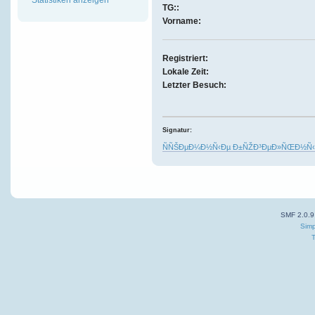
TG::
Vorname:
Registriert:
Lokale Zeit:
Letzter Besuch:
Signatur:
ÑÑŠÐµÐ¼Ð½Ñ‹Ðµ Ð±ÑŽÐ³ÐµÐ»ÑŒÐ½Ñ‹Ð
SMF 2.0.9
Simp
T