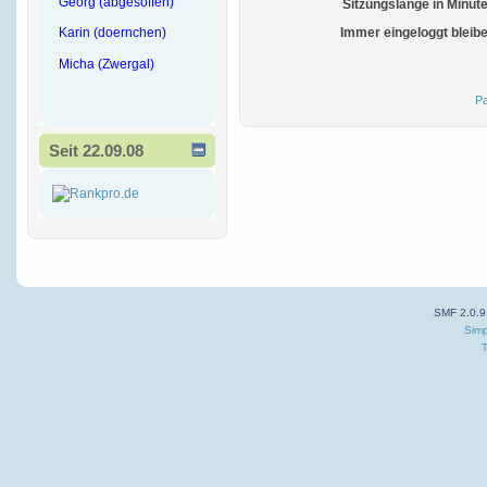
Georg (abgesoffen)
Sitzungslänge in Minut
Karin (doernchen)
Immer eingeloggt bleib
Micha (Zwergal)
Pa
Seit 22.09.08
SMF 2.0.9
Simp
T