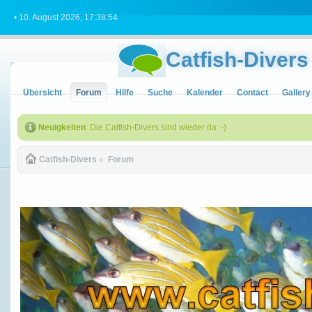
• 10. August 2026, 17:38:54
Catfish-Divers
Übersicht
Forum
Hilfe
Suche
Kalender
Contact
Gallery
Neuigkeiten
: Die Catfish-Divers sind wieder da :-)
Catfish-Divers
»
Forum