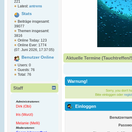
221
Latest:
antrens
Stats
Beiträge insgesamt:
39077
Themen insgesamt:
3816
Online Today: 123
Online Ever: 1774
(07. Juni 2026, 17:37:05)
Benutzer Online
Aktuelle Termine (Tauchtreffen/
Users: 0
Guests: 76
Total: 76
Warnung!
Staff
Sorry, you don't 
Bitte einloggen oder
regis
Administratoren:
Einloggen
Dirk (Obi)
Iris (Wurzl)
Benutzernam
Melanie (Melli)
Passwor
Moderatoren: