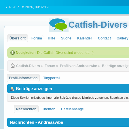
• 07. August 2026, 09:32:19
Catfish-Divers
Übersicht
Forum
Hilfe
Suche
Kalender
Contact
Gallery
Neuigkeiten
: Die Catfish-Divers sind wieder da :-)
Catfish-Divers
»
Forum
»
Profil von Andreaswbe
»
Beiträge anzeig
Profil-Information
Tinyportal
Beiträge anzeigen
Diese Sektion erlaubt es ihnen alle Beiträge dieses Mitglieds zu sehen. Beachten si
Nachrichten
Themen
Dateianhänge
Nachrichten - Andreaswbe