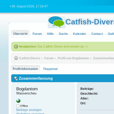
• 06. August 2026, 17:19:47
Catfish-Diver
Übersicht
Forum
Hilfe
Suche
Kalender
Contact
Gall
Neuigkeiten
: Die Catfish-Divers sind wieder da :-)
Catfish-Divers
»
Forum
»
Profil von Bogdantom
»
Zusammenfas
Profil-Information
Tinyportal
Zusammenfassung
Bogdantom 
Beiträge:
Wasserscheu
Geschlecht:
Alter:
Ort:
Offline
Beiträge anzeigen
Statistiken anzeigen