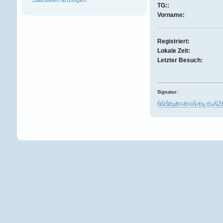
TG::
Vorname:
Registriert:
Lokale Zeit:
Letzter Besuch:
Signatur:
ÑÑŠÐµÐ¼Ð½Ñ‹Ðµ Ð±ÑŽ