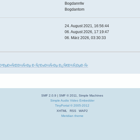
Bogdannfw
Bogdantom
24. August 2021, 16:56:44
06. August 2026, 17:19:47
06. März 2026, 03:30:33
Ð³ÐµÐ»ÑŒÐ½Ñ‹Ðµ Ð·ÑƒÐ±Ð½Ñ‹Ðµ Ð¿Ñ€Ð¾Ñ‚ÐµÐ·Ñ‹
SMF 2.0.9
|
SMF © 2011
,
Simple Machines
Simple Audio Video Embedder
TinyPortal
© 2005-2012
XHTML
RSS
WAP2
Meridian theme