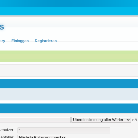
s
ery
Einloggen
Registrieren
z.B.
enutzer:
enfolge: