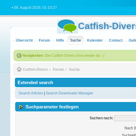
• 08. August 2026, 01:10:27
Catfish-Diver
Übersicht
Forum
Hilfe
Suche
Kalender
Contact
Gall
Neuigkeiten
: Die Catfish-Divers sind wieder da :-)
Catfish-Divers
»
Forum
»
Suche
Extended search
Search Articles
|
Search Downloads Manager
Suchparameter festlegen
Suchen nach:
Nach B
Suchreih