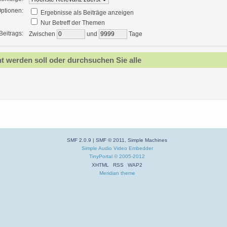
ptionen:
Ergebnisse als Beiträge anzeigen
Nur Betreff der Themen
Beitrags:
Zwischen
und
Tage
t werden soll oder durchsuchen Sie alle
SMF 2.0.9
|
SMF © 2011
,
Simple Machines
Simple Audio Video Embedder
TinyPortal
© 2005-2012
XHTML
RSS
WAP2
Meridian theme