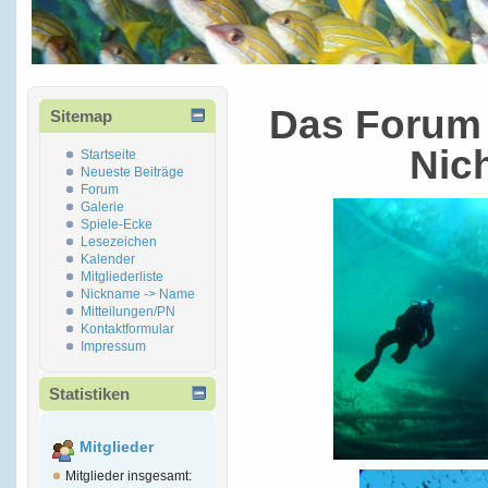
Das Forum 
Sitemap
Nic
Startseite
Neueste Beiträge
Forum
Galerie
Spiele-Ecke
Lesezeichen
Kalender
Mitgliederliste
Nickname -> Name
Mitteilungen/PN
Kontaktformular
Impressum
Statistiken
Mitglieder
Mitglieder insgesamt: