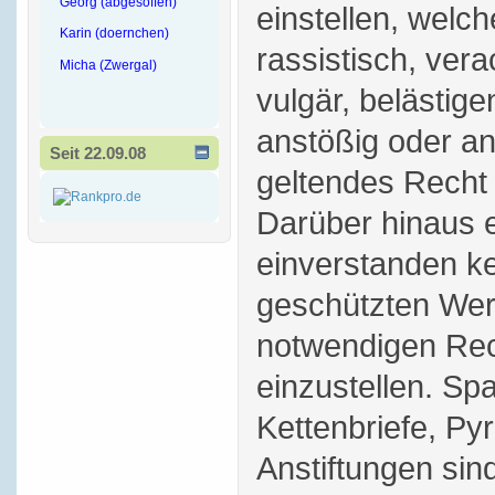
Georg (abgesoffen)
einstellen, welch
Karin (doernchen)
rassistisch, vera
Micha (Zwergal)
vulgär, belästige
anstößig oder a
Seit 22.09.08
geltendes Recht 
Darüber hinaus e
einverstanden ke
geschützten Wer
notwendigen Rec
einzustellen. S
Kettenbriefe, P
Anstiftungen sind