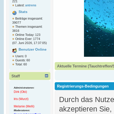
221
Latest:
antrens
Stats
Beiträge insgesamt:
39077
Themen insgesamt:
3816
Online Today: 123
Online Ever: 1774
(07. Juni 2026, 17:37:05)
Benutzer Online
Users: 0
Guests: 60
Total: 60
Aktuelle Termine (Tauchtreffen/
Staff
Registrierungs-Bedingungen
Administratoren:
Dirk (Obi)
Durch das Nutz
Iris (Wurzl)
Melanie (Melli)
akzeptieren Sie,
Moderatoren: