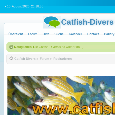
• 10. August 2026, 21:18:36
Catfish-Divers
Übersicht
Forum
Hilfe
Suche
Kalender
Contact
Gallery
Neuigkeiten
: Die Catfish-Divers sind wieder da :-)
Catfish-Divers
»
Forum
»
Registrieren