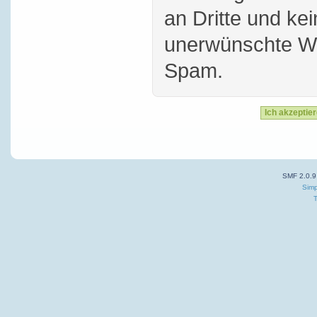
an Dritte und ke
unerwünschte W
Spam.
SMF 2.0.9
Simp
T