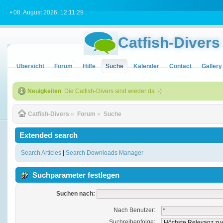
• 08. August 2026, 12:11:29
Catfish-Divers
Übersicht
Forum
Hilfe
Suche
Kalender
Contact
Gallery
Neuigkeiten
: Die Catfish-Divers sind wieder da :-)
Catfish-Divers
»
Forum
»
Suche
Extended search
Search Articles
|
Search Downloads Manager
Suchparameter festlegen
Suchen nach:
Nach Benutzer:
Suchreihenfolge: