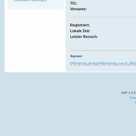
TG::
Vorname:
Registriert:
Lokale Zeit:
Letzter Besuch:
Signatur:
ÐºÐ¾Ð¼Ð¿Ð»ÐµÐºÑÐ½Ð¾Ðµ seo Ð¿Ñ€
SMF 2.0.9
Simp
T