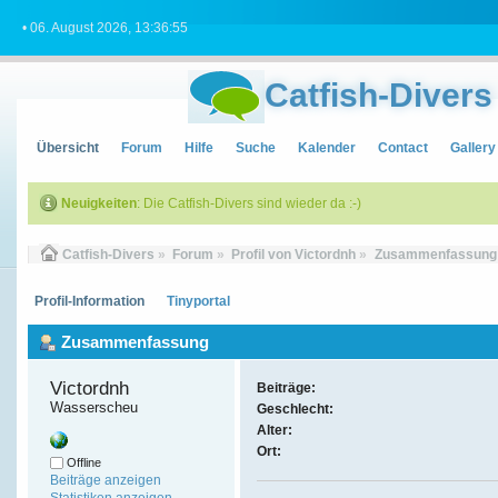
• 06. August 2026, 13:36:55
Catfish-Divers
Übersicht
Forum
Hilfe
Suche
Kalender
Contact
Gallery
Neuigkeiten
: Die Catfish-Divers sind wieder da :-)
Catfish-Divers
»
Forum
»
Profil von Victordnh
»
Zusammenfassung
Profil-Information
Tinyportal
Zusammenfassung
Victordnh 
Beiträge:
Wasserscheu
Geschlecht:
Alter:
Ort:
Offline
Beiträge anzeigen
Statistiken anzeigen