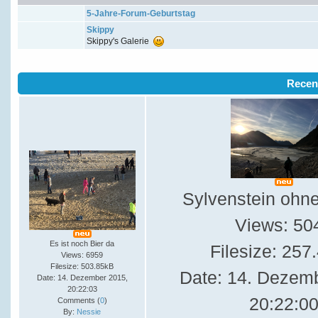
5-Jahre-Forum-Geburtstag
Skippy
Skippy's Galerie
Recen
Sylvenstein ohn
Views: 50
Es ist noch Bier da
Filesize: 257
Views: 6959
Filesize: 503.85kB
Date: 14. Dezem
Date: 14. Dezember 2015,
20:22:03
20:22:0
Comments (
0
)
By:
Nessie