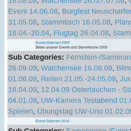
16.08.08
,
Walchensee 26./27.07.08
,
Event 14.06.08
,
Burgfest Neuscharfe
31.05.08
,
Stammtisch 16.05.08
,
Plan
18.04.-20.04
,
Flugtag 26.04.08
,
Stam
Event-Galerien 2009
Bilder unserer Events und Stammtische 2009
Sub Categories:
Fernstein-/Sameran
26.09.09
,
Walchensee 16.08.09
,
Blin
01.06.09
,
Reiten 21.05.-24.05.09
,
Jur
18.04.09
,
12.04.09 Ostertauchen - St
04.01.09
,
UW-Kamera Testabend 01.
Spielen
,
Übungstag UW-Uno 01.02.0
Event Galerien 2010
Sub Categories:
Sameranger-/Fernst