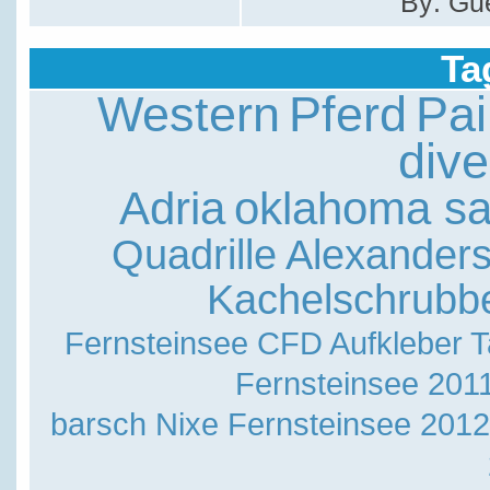
By: Gu
Ta
Western
Pferd
Pai
dive
Adria
oklahoma sal
Quadrille
Alexander
Kachelschrubb
Fernsteinsee
CFD Aufkleber T
Fernsteinsee 201
barsch
Nixe
Fernsteinsee 2012