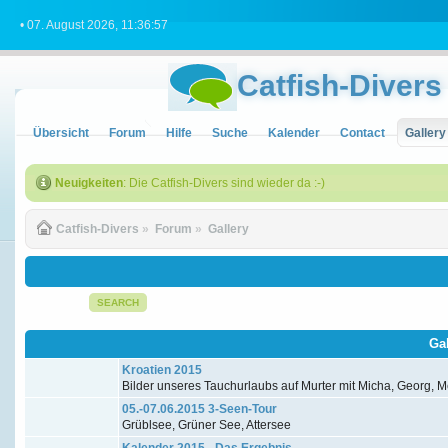
• 07. August 2026, 11:36:57
Catfish-Divers
Übersicht
Forum
Hilfe
Suche
Kalender
Contact
Gallery
Neuigkeiten
: Die Catfish-Divers sind wieder da :-)
Catfish-Divers
»
Forum
»
Gallery
SEARCH
Ga
Kroatien 2015
Bilder unseres Tauchurlaubs auf Murter mit Micha, Georg, Me
05.-07.06.2015 3-Seen-Tour
Grüblsee, Grüner See, Attersee
Kalender 2015 - Das Ergebnis