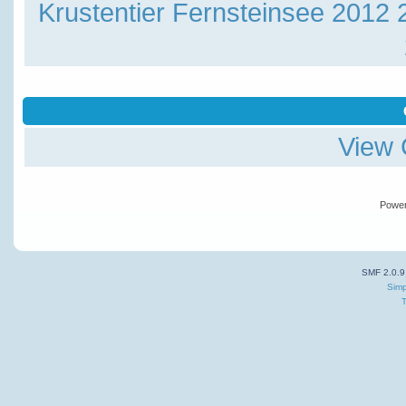
Krustentier
Fernsteinsee 2012 
View 
Powe
SMF 2.0.9
Simp
T