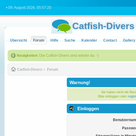
• 09. August 2026, 05:57:20
Catfish-Divers
Übersicht
Forum
Hilfe
Suche
Kalender
Contact
Gallery
Neuigkeiten
: Die Catfish-Divers sind wieder da :-)
Catfish-Divers
»
Forum
Warnung!
Sie haben nicht die Ber
Bitte einloggen oder
regis
Einloggen
Benutzernam
Passwor