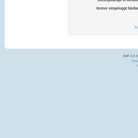
Sitzungslänge in Minut
Immer eingeloggt bleib
Pa
SMF 2.0.9
Simp
T